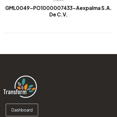
GML0049-PO1000007433-Aexpalma S.A.
De C.V.
Dashboard